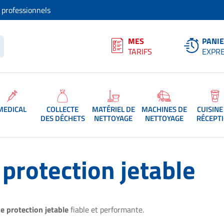
Skip to Main Content
s professionnels
MES
PANI
TARIFS
EXPR
MEDICAL
COLLECTE
MATÉRIEL DE
MACHINES DE
CUISINE
DES DÉCHETS
NETTOYAGE
NETTOYAGE
RÉCEPT
protection jetable
 protection jetable
fiable et performante.