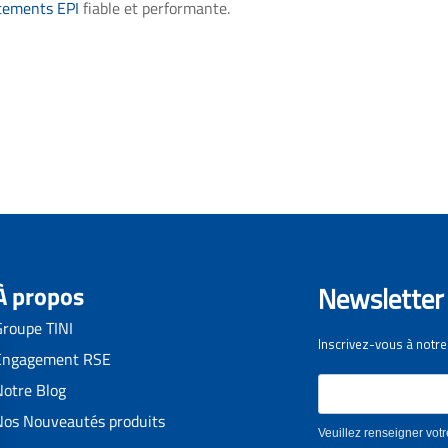
tements EPI
fiable et performante.
À propos
Groupe TINI
Engagement RSE
Notre Blog
Nos Nouveautés produits