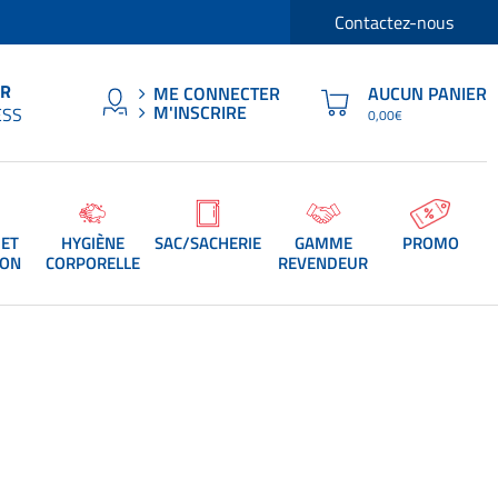
Contactez-nous
ER
AUCUN PANIER
ME CONNECTER
M'INSCRIRE
ESS
0,00€
 ET
HYGIÈNE
SAC/SACHERIE
GAMME
PROMO
ION
CORPORELLE
REVENDEUR